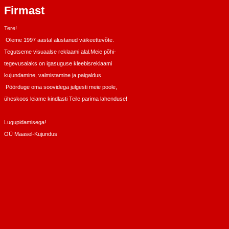
Firmast
Tere!
Oleme 1997 aastal alustanud väikeettevõte.
Tegutseme visuaalse reklaami alal.Meie põhi-
tegevusalaks on igasuguse kleebisreklaami
kujundamine, valmistamine ja paigaldus.
Pöörduge oma soovidega julgesti meie poole,
üheskoos leiame kindlasti Teile parima lahenduse!
Lugupidamisega!
OÜ Maasel-Kujundus