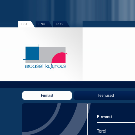
EST
ENG
RUS
Firmast
Teenused
Firmast
Tere!