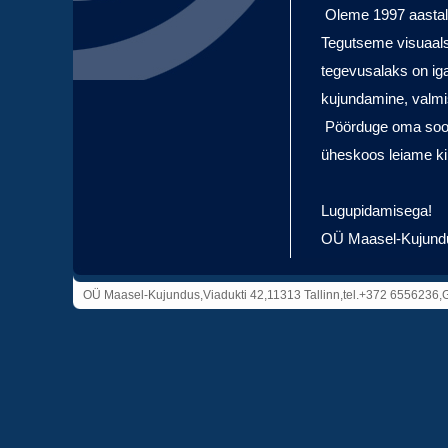
Oleme 1997 aastal 
Tegutseme visuaals
tegevusalaks on ig
kujundamine, valmi
Pöörduge oma soovi
üheskoos leiame kin
Lugupidamisega!
OÜ Maasel-Kujund
OÜ Maasel-Kujundus,Viadukti 42,11313 Tallinn,tel.+372 65562